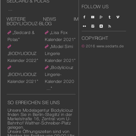
SEDCARD & POLAS
FOLLOW US
…
WEITERE NEWS IM
BODYLICIOUZ-BLOG
„Sedcard &
„Lisa Fox
COPYRIGHT
Polas”
Kalender 2021”
„Model Simi
©
2016
www.sedarts.de
„BODYLICIOUZ
Lingerie
Kalender 2022”
Kalender 2021”
„Bodyliciouz
„BODYLICIOUZ
Lingerie-
Kalender 2021”
Kalender 2020
…”
SO ERREICHEN SIE UNS
Unsere Modelagentur Bodyliciouz
finden Sie in Berlin-Steglitz in der
Markelstraße 16, Zentral vom U-
Bahnhof Walther-Schreiber-Platz
gelegen.
Unsere Öffnungszeiten sind von
Montag bis Freitag von 09:00 Uhr