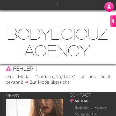
≡
BODYLICIOUZ
AGENCY
FEHLER !
Das Model "Nathalie_Najderek" ist uns nicht
bekannt!
Zur Modelübersicht
CONTACT
NEWS
ADRESS:
Bodyliciouz-Agency,
Markelstr. 16
,