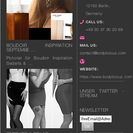
12163
Berlin
,
Germany
CALL US:
+49 30 37 30 20 69
BOUDOIR INSPIRATION
MAIL US:
SEPTEMBE …
contact@bodyliciouz.com
Pictorial für Boudoir Inspiration
Sedarts & …
WEBSITE:
https://www.bodyliciouz.com
UNSER TWITTER -
STREAM
Tweets by TwitterDev
NEWSLETTER