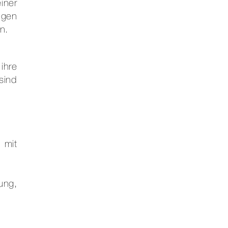
iner
ngen
n.
ihre
sind
 mit
ung,