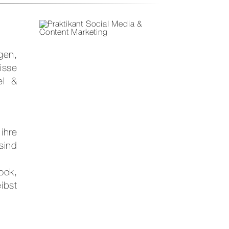
gen,
isse
el &
ihre
sind
ook,
ibst