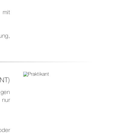
 mit
ung,
NT)
igen
 nur
oder