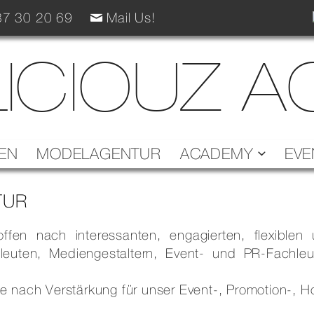
7 30 20 69
Mail Us!
ICIOUZ 
EN
MODELAGENTUR
ACADEMY
EVE
TUR
fen nach interessanten, engagierten, flexiblen u
raleuten, Mediengestaltern, Event- und PR-Fachle
e nach Verstärkung für unser Event-, Promotion-, 