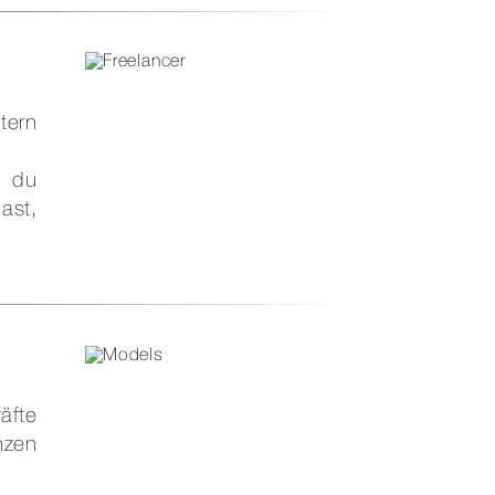
tern
n du
ast,
äfte
nzen