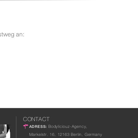
stweg an:
CONTACT
Bodyliciouz-Agency,
ADRESS:
Markelstr. 16
,
12163
Berlin
,
Germany