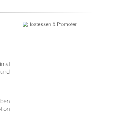
imal
 und
eben
tion