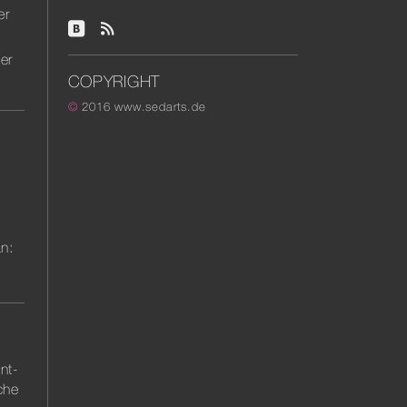
er
er
COPYRIGHT
©
2016
www.sedarts.de
.
an:
nt-
che