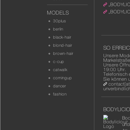
„BODYLIC
„BODYLIC
MODELS
30plus
berlin
black-hair
blond-hair
SO ERREIC
brown-hair
Unsere Model
Markelstraße
c-cup
Unsere Öffn
19:00 Uhr.
catwalk
Telefonisch 
comingup
Sie können 
contact[a
dancer
unverbindlic
fashion
BODYLICI
Bod
und