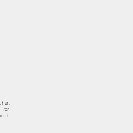
chert
n von
 mich