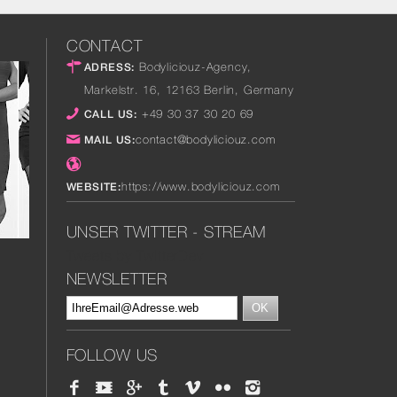
CONTACT
Bodyliciouz-Agency,
ADRESS:
Markelstr. 16
,
12163
Berlin
,
Germany
+49 30 37 30 20 69
CALL US:
contact@bodyliciouz.com
MAIL US:
https://www.bodyliciouz.com
WEBSITE:
UNSER TWITTER - STREAM
Tweets by TwitterDev
NEWSLETTER
FOLLOW US