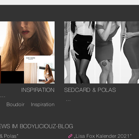
R INSPIRATION
SEDCARD & POLAS
 …
…
ür Boudoir Inspiration
EWS IM BODYLICIOUZ-BLOG
& Polas”
„Lisa Fox Kalender 2021”