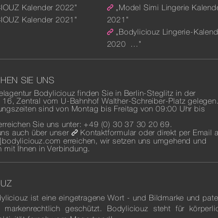
IOUZ Kalender 2022”
„Model Simi Lingerie Kalend
IOUZ Kalender 2021”
2021”
„Bodyliciouz Lingerie-Kalend
2020 …”
HEN SIE UNS
agentur Bodyliciouz finden Sie in Berlin-Steglitz in der
 16, Zentral vom U-Bahnhof Walther-Schreiber-Platz gelegen
ungszeiten sind von
Montag bis Freitag von 09:00 Uhr bis
erreichen Sie uns unter: +49 (0) 30 37 30 20 69.
uns auch über unser
Kontaktformular
oder direkt per Email 
t]bodyliciouz.com
erreichen, wir setzen uns umgehend und
h mit Ihnen in Verbindung.
OUZ
yliciouz ist eine eingetragene Wort - und Bildmarke und pate
 markenrechtlich geschützt. Bodyliciouz steht für körperli