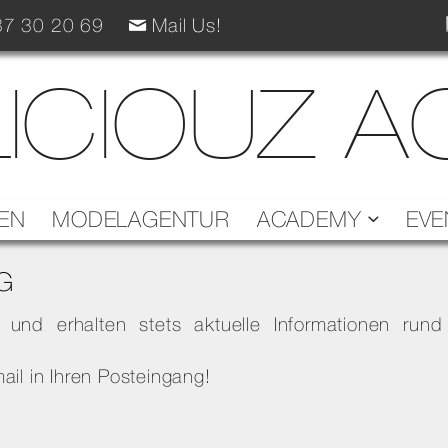
7 30 20 69
Mail Us!
ICIOUZ 
EN
MODELAGENTUR
ACADEMY
EVE
G
 und erhalten stets aktuelle Informationen run
il in Ihren Posteingang!