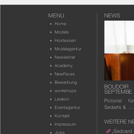
MENU
NEWS
Home
Models
Hostessen
Modelagentur
Newsletter
Academy
NewFaces
Bewerbung
BOUDOI
workshops
SEPTEMBE
Lexikon
Pictorial f
Sedarts & …
Eventagentur
Kontakt
WEITERE N
Impressum
„Sedcard 
Jobs