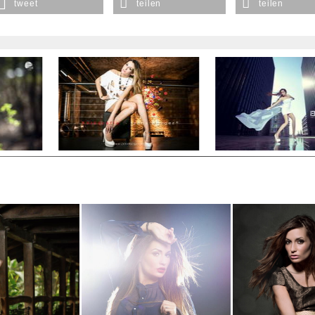
tweet
teilen
teilen