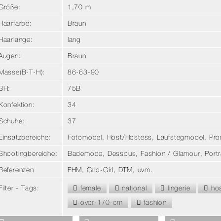
Größe:
1,70 m
Haarfarbe:
Braun
Haarlänge:
lang
Augen:
Braun
Masse
(B-T-H):
86-63-90
BH:
75B
Konfektion:
34
Schuhe:
37
Einsatzbereiche:
Fotomodel, Host/Hostess, Laufstegmodel, Pro
Shootingbereiche:
Bademode, Dessous, Fashion / Glamour, Portra
Referenzen
FHM, Grid-Girl, DTM, uvm.
Filter - Tags:
female
national
lingerie
hos
over-170-cm
fashion