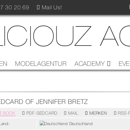
7 30 20 69
Mail Us!
ICIOUZ 
EN
MODELAGENTUR
ACADEMY
EV
DCARD OF JENNIFER BRETZ
BOOK
PDF-SEDCARD
MAIL
RSS-
MERKEN
Land:
Deutschland