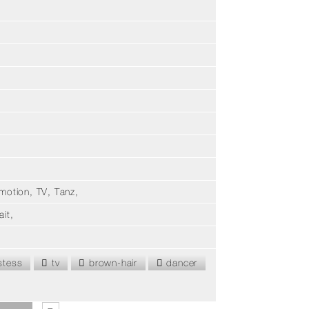
motion, TV, Tanz,
it,
tess
tv
brown-hair
dancer