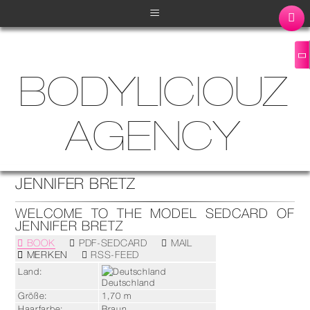
≡
BODYLICIOUZ
AGENCY
JENNIFER BRETZ
WELCOME TO THE MODEL SEDCARD OF
JENNIFER BRETZ
BOOK
PDF-SEDCARD
MAIL
MERKEN
RSS-FEED
Land:
Deutschland
Größe:
1,70 m
Haarfarbe:
Braun