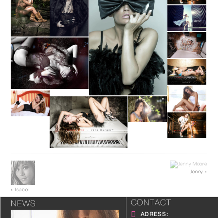
Jenny »
« Isabel
CONTACT
NEWS
ADRESS: