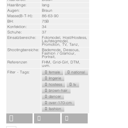
Haarlänge:
lang
Augen:
Braun
Masse
(B-T-H):
86-63-90
BH:
75B
Konfektion:
34
Schuhe:
37
Einsatzbereiche:
Fotomodel, Host/Hostess,
Laufstegmodel,
Promotion, TV, Tanz,
Shootingbereiche:
Bademode, Dessous,
Fashion / Glamour,
Portrait,
Referenzen
FHM, Grid-Girl, DTM,
uvm.
female
national
Filter - Tags:
lingerie
hostess
tv
brown-hair
dancer
over-170-cm
fashion