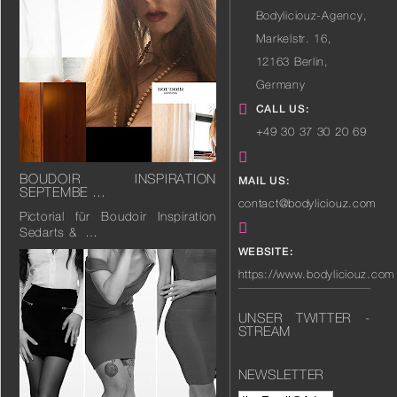
Bodyliciouz-Agency,
Markelstr. 16
,
12163
Berlin
,
Germany
CALL US:
+49 30 37 30 20 69
BOUDOIR INSPIRATION
MAIL US:
SEPTEMBE …
contact@bodyliciouz.com
Pictorial für Boudoir Inspiration
Sedarts & …
WEBSITE:
https://www.bodyliciouz.com
UNSER TWITTER -
STREAM
Tweets by TwitterDev
NEWSLETTER