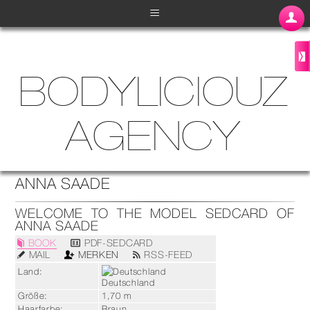
≡
BODYLICIOUZ
AGENCY
ANNA SAADE
WELCOME TO THE MODEL SEDCARD OF
ANNA SAADE
BOOK
PDF-SEDCARD
MERKEN
MAIL
RSS-FEED
Land:
Deutschland
Größe:
1,70 m
Haarfarbe:
Braun