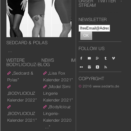
UNSER TWITTER -
STREAM
Tweets by TwitterDev
NEWSLETTER
SEDCARD & POLAS
FOLLOW US
…
WEITERE NEWS IM
BODYLICIOUZ-BLOG
„Sedcard &
„Lisa Fox
COPYRIGHT
Polas”
Kalender 2021”
„Model Simi
©
2016
www.sedarts.de
„BODYLICIOUZ
Lingerie
Kalender 2022”
Kalender 2021”
„Bodyliciouz
„BODYLICIOUZ
Lingerie-
Kalender 2021”
Kalender 2020
…”