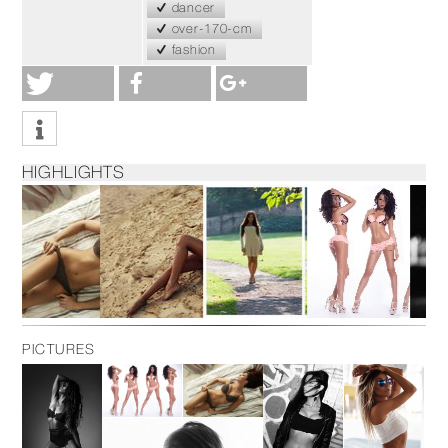
dancer
over-170-cm
fashion
HIGHLIGHTS
PICTURES