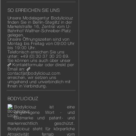
SO ERREICHEN SIE UNS
Unsere Modelagentur Bodyliciouz
finden Sie in Berlin-Steglitz in der
Markelstraße 16, Zentral vom U-
Bahnhof Walther-Schreiber-Platz
gelegen.
Unsere Öffnungszeiten sind von
Montag bis Freitag von 09:00 Uhr
bis 19:00 Uhr.
Telefonisch erreichen Sie uns
unter: +49 (0) 30 37 30 20 69.
Sie können uns auch über unser
Kontaktformular
oder direkt per
Email an:
contact[at]bodyliciouz.com
erreichen, wir setzen uns
umgehend und unverbindlich mit
Ihnen in Verbindung.
BODYLICIOUZ
Bodyliciouz ist eine
eingetragene Wort - und
Bildmarke und patent- und
markenrechtlich geschützt.
Bodyliciouz steht für körperliche
Attraktivität fernab vom