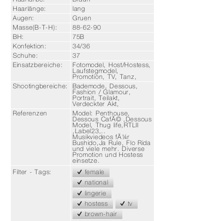
Haarlänge:
lang
Augen:
Gruen
Masse
(B-T-H):
88-62-90
BH:
75B
Konfektion:
34/36
Schuhe:
37
Einsatzbereiche:
Fotomodel, Host/Hostess,
Laufstegmodel,
Promotion, TV, Tanz,
Shootingbereiche:
Bademode, Dessous,
Fashion / Glamour,
Portrait, Teilakt,
Verdeckter Akt,
Referenzen
Model: Penthouse,
Dessous CafÃ© ,Dessous
Model, Thug life,RTLII
,Label23,..
Musikviedeos fÃ¼r
Bushido,Ja Rule, Flo Rida
und viele mehr. Diverse
Promotion und Hostess
einsetze.
female
Filter - Tags:
national
lingerie
hostess
tv
brown-hair