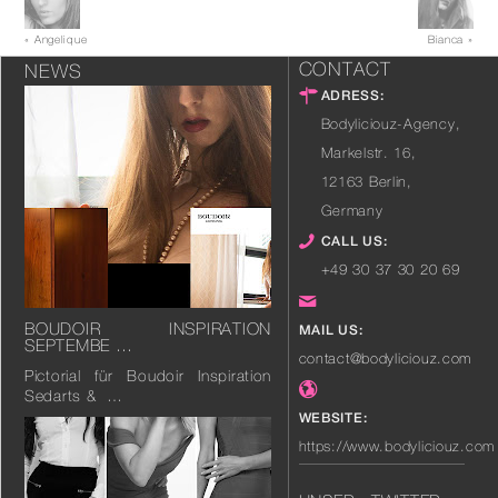
« Angelique
Bianca »
CONTACT
NEWS
ADRESS:
Bodyliciouz-Agency,
Markelstr. 16
,
12163
Berlin
,
Germany
CALL US:
+49 30 37 30 20 69
BOUDOIR INSPIRATION
MAIL US:
SEPTEMBE …
contact@bodyliciouz.com
Pictorial für Boudoir Inspiration
Sedarts & …
WEBSITE:
https://www.bodyliciouz.com