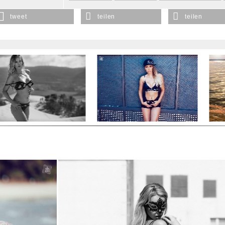
tweet
teilen
teilen