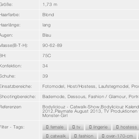
Größe:
1,73 m
Haarfarbe:
Blond
Haarlänge:
lang
Augen:
Blau
Masse
(B-T-H):
90-62-89
BH:
75C
Konfektion:
34
Schuhe:
39
Einsatzbereiche:
Fotomodel, Host/Hostess, Laufstegmodel, Pro
Shootingbereiche:
Bademode, Dessous, Fashion / Glamour, Portrai
Referenzen
Bodyliciouz - Catwalk-Show,Bodyliciouz Kale
2012,Playmate August 2013, TV Produktionen
Monster-Girl
Filter - Tags:
female
tv
lingerie
hostess
catwalk
fashion
over-170-cm