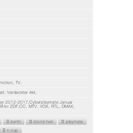
motion, TV,
t, Verdeckter Akt,
nder 2012-2017,Cyberplaymate Januar
 fÃ¼r ZDF,CC, MTV, VOX, RTL, DMAX,
berlin
blond-hair
playmate
c-cup