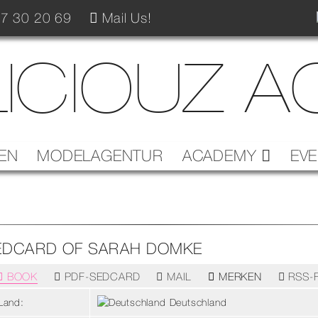
7 30 20 69
Mail Us!
ICIOUZ 
EN
MODELAGENTUR
ACADEMY
EV
EDCARD OF SARAH DOMKE
BOOK
PDF-SEDCARD
MAIL
RSS-
MERKEN
Land:
Deutschland